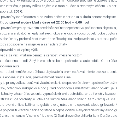
obuvi /lyžiarky, turistická obuv a pod./. Za mimoriadne znečistenie objektu je úč
roch interiéru je prísny zákaz fajčenia a manipulácie s otvoreným ohňom. Za po
ý poplatok
200 €
.
 povinní vykonať opatrenia na zabezpečenie poriadku a kľudu priamo v objekte i
ť dodržiavať
nočný kľud v čase
od 22.00 hod – 6.00 hod
.
ú povinní svojim správaním predchádzať nebezpečenstvu poškodenia objektu a 
požiaru a zbytočne neplytvať elektrickou energiou a vodou po celú dobu ubytova
vzdaní chaty preberá hosť inventár celého objektu, zodpovednosť za stratu, poš
kody spôsobené na majetku a zariadení chaty
dpovedá hosť v plnej výške.
vedá za veci, vrátane peňazí a cenností vnesené hosťom
u spôsobenú na odložených veciach alebo za poškodenia automobilu. Odporúčam
ebo v/na aute.
ariadení nemôže bez súhlasu ubytovateľa premiestňovať interiérové zariadenie,
j alebo inej inštalácie, premiestňovať riady a iné.
ty je prísny zákaz používať vlastné elektrické spotrebiče okrem spotrebičov bežné
lasov, notebooky, nabíjačky a pod.) Pred odchodom z miestnosti alebo objektu je 
 kohútiky, zhasnúť osvetlenie, vypnúť elektrické spotrebiče, uhasiť oheň v kozube
 strate kľúča od chaty je účtovaná sumou
50 €
alebo stiahnutá z vratnej kaucie.
 na drevené uhlie a kotlina na guláš, ako aj náradie na opekanie alebo grilovanie.
e po použití vrátené riadne očistené a nepoškodené. Nevyčistenie kotliny alebo 
 z vratnej kaucie. V cene je 1 balenie (2,5kg) dreveného uhlia/brikety. Ďalšie bal