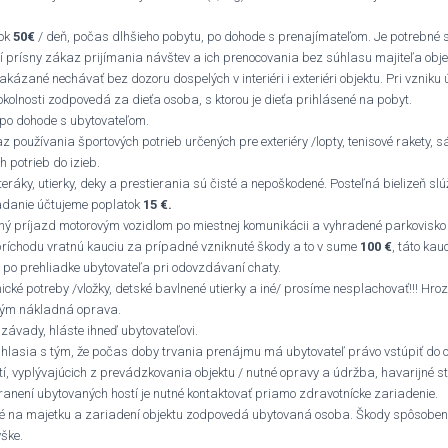
tok
50€
/ deň, počas dlhšieho pobytu, po dohode s prenajímateľom. Je potrebné 
tí prísny zákaz prijímania návštev a ich prenocovania bez súhlasu majiteľa obje
zakázané nechávať bez dozoru dospelých v interiéri i exteriéri objektu. Pri vzniku
kolnosti zodpovedá za dieťa osoba, s ktorou je dieťa prihlásené na pobyt.
po dohode s ubytovateľom.
kaz používania športových potrieb určených pre exteriéry /lopty, tenisové rakety, 
 potrieb do izieb.
teráky, utierky, deky a prestierania sú čisté a nepoškodené. Posteľná bielizeň slú
adanie účtujeme poplatok
15 €.
ný príjazd motorovým vozidlom po miestnej komunikácii a vyhradené parkovisko v
ríchodu vratnú kauciu za prípadné vzniknuté škody a to v sume
100 €
, táto ka
 po prehliadke ubytovateľa pri odovzdávaní chaty.
ické potreby /vložky, detské bavlnené utierky a iné/ prosíme nesplachovať!!! Hroz
tým nákladná oprava.
závady, hláste ihneď ubytovateľovi.
hlasia s tým, že počas doby trvania prenájmu má ubytovateľ právo vstúpiť do o
í, vyplývajúcich z prevádzkovania objektu / nutné opravy a údržba, havarijné s
zranení ubytovaných hostí je nutné kontaktovať priamo zdravotnícke zariadenie.
 na majetku a zariadení objektu zodpovedá ubytovaná osoba. Škody spôsoben
ýške.