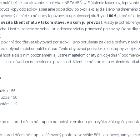
ahrnuté bežné upratovanie, ktoré však NEZAHRŇUJE čistenie kobercov, tepovanie
odvoz kopy odpadkov, zbieranie odpadkov po okolí ako aj ďalšieho nadmerného z
ubytovaný uhrádza náklady tepovacej a upratovacej služby od
80 €,
ktoré sú odp
vzdá klient chatu v takom stave, v akom ju prevzal
. Riady je potrebné vyč
 izbe. Hosť si zoberie so sebou pri odchode všetky prinesené potraviny. Odpadk
).
 povinní dodržiavať ubytovací poriadok – jeho porušenie zakladá právny nárok 
red uplynutím dohodnutého času. Tento ubytovací poriadok je dostupný v objekte
ní hostia sú s ním oboznámení aj ústne majiteľom chaty pri dojednaní podmienok
í nie je dôvodom na neplnenie povinností. Klient nemá nárok na vrátenie časti ub
a
užba 155
lužba 150
systém 112
 viac dní pred dňom nástupom na pobyt je vrátená plná výška zálohy, čo predsta
 dní pred dňom nástupu je účtovaný poplatok vo výške 50% z celkovej sumy uhra