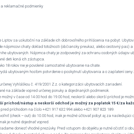
o a reklamačné podmienky
 Liptov sa uskutoční na základe ich dobrovoľného prihlásenia na pobyt. Ubytova
ode nájomcovi chaty doklad totožnosti (občiansky preukaz, alebo cestovný pas) 
Knihe ubytovaných. Nájomca chaty je zodpovedný za ochranu osobných údajov ub
né deti koná ich zástupca.
 18 rokov nie je povolené samostatné ubytovanie na chate.
vydá ubytovaným hosťom potvrdenie o poskytnutí ubytovania a o zaplatení ceny 
 určenej Vyhláškou č. 419/2001 Z.z. o kategorizácii ubytovacích zariadení.
ané na základe vopred určenej ponuky a dojednaných podmienok.
je možný v čase od 14.00 hod do 19.00 hod, neskorší alebo skorší príchod je možn
ší príchod/nástup a neskorší odchod je možný za poplatok 15 €/za kaž
d pred príchodom na číslo +421 917 632 994 alebo +421 907 823 189.
uvoľniť (check – out) do 10.00 hod, inak je možné účtovať pobyt aj za nasledujúci
nak je nutné dojednať vopred.
iadame doniesť vhodné prezúvky. Pred vstupom do objektu je nutné očistiť si ob