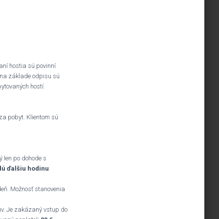
ní hostia sú povinní
a na základe odpisu sú
ytovaných hostí.
za pobyt. Klientom sú
ý len po dohode s
dú ďalšiu hodinu
.
 deň. Možnosť stanovenia
uv. Je zakázaný vstup do