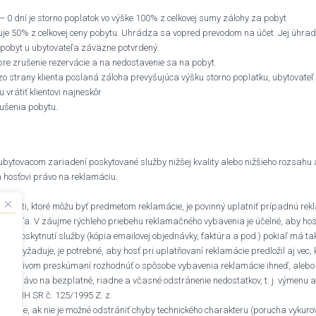
 – 0 dní je storno poplatok vo výške 100% z celkovej sumy zálohy za pobyt
je 50% z celkovej ceny pobytu. Uhrádza sa vopred prevodom na účet. Jej úhrada
 pobyt u ubytovateľa záväzne potvrdený.
pre zrušenie rezervácie a na nedostavenie sa na pobyt.
 zo strany klienta poslaná záloha prevyšujúca výšku storno poplatku, ubytovate
 vrátiť klientovi najneskôr
ušenia pobytu.
 ubytovacom zariadení poskytované služby nižšej kvality alebo nižšieho rozsahu
á hosťovi právo na reklamáciu.
točnosti, ktoré môžu byť predmetom reklamácie, je povinný uplatniť prípadnú re
ovateľa. V záujme rýchleho priebehu reklamačného vybavenia je účelné, aby hos
y o poskytnutí služby (kópia emailovej objednávky, faktúra a pod.) pokiaľ má tak
by vyžaduje, je potrebné, aby hosť pri uplatňovaní reklamácie predložil aj vec, 
tarostlivom preskúmaní rozhodnúť o spôsobe vybavenia reklamácie ihneď, alebo v
má právo na bezplatné, riadne a včasné odstránenie nedostatkov, t. j. výmenu 
šky MH SR č. 125/1995 Z. z.
rípade, ak nie je možné odstrániť chyby technického charakteru (porucha vykuro