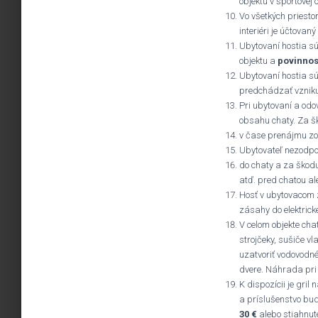
objektu v športovej 
Vo všetkých priesto
interiéri je účtovan
Ubytovaní hostia sú
objektu a
povinnos
Ubytovaní hostia s
predchádzať vzniku 
Pri ubytovaní a odo
obsahu chaty. Za š
v čase prenájmu zo
Ubytovateľ nezodpo
do chaty a za škod
atď. pred chatou al
Hosť v ubytovacom z
zásahy do elektricke
V celom objekte cha
strojčeky, sušiče v
uzatvoriť vodovodné
dvere. Náhrada pri
K dispozícii je gril
a príslušenstvo bud
30 €
alebo stiahnuté