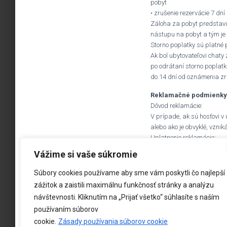
pobyt
• zrušenie rezervácie 7 dní
Záloha za pobyt predstavu
nástupu na pobyt a tým je
Storno poplatky sú platné 
Ak bol ubytovateľovi chaty
po odrátaní storno poplatku
do 14 dní od oznámenia zr
Reklamačné podmienky
Dôvod reklamácie:
V prípade, ak sú hosťovi v
alebo ako je obvyklé, vznik
Uplatnenie reklamácie:
Ak hosť zistí dôvody a sku
Vážime si vaše súkromie
zbytočného odkladu u ubyt
reklamácie predložil doklad
Súbory cookies používame aby sme vám poskytli čo najlepší
to povaha reklamovanej služ
zážitok a zaistili maximálnu funkčnosť stránky a analýzu
Ubytovateľ je povinný po s
návštevnosti. Kliknutím na „Prijať všetko“ súhlasíte s naším
Chyby odstrániteľné: Hosť 
používaním súborov
vybavenia v rozsahu Vyhlá
cookie.
Zásady používania súborov cookie
Chyby neodstrániteľné: V p