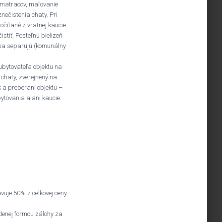
 matracov, maľovanie
nečistenia chaty. Pri
očítané z vratnej kaucie .
istiť. Posteľnú bielizeň
y sa separujú (komunálny
ubytovateľa objektu na
 chaty, zverejnený na
 a preberaní objektu –
ytovania a ani kaucie.
vuje 50% z celkovej ceny
denej formou zálohy za