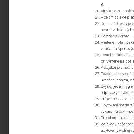
€.
Vírivka je za popla
V celom objekte pla
Deti do 10 rokov je 
nepredvídateľných o
Domáce zvieratá – 
V interiéri platí zá
vnášania športových
Posteľná bielizeň, u
pri výmene na poži
K objektu je umožne
Požadujeme v deň p
ukončení pobytu, až
Zvyšky jedál, hygien
odpadových vôd a 
Prípadné vzniknuté 
Ubytovaní hostia sú
vykonania povinnost
Pri ochorení alebo 
Za škody spôsobené
ubytovaný v plnej v