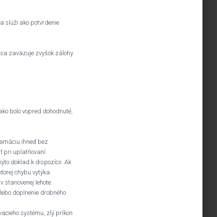
 slúži ako potvrdenie
ľ sa zaväzuje zvyšok zálohy
 ako bolo vopred dohodnuté,
klamáciu ihneď bez
ť pri uplatňovaní
ýto doklad k dispozícii. Ak
ktorej chybu vytýka.
 stanovenej lehote.
alebo doplnenie drobného
vacieho systému, zlý príkon