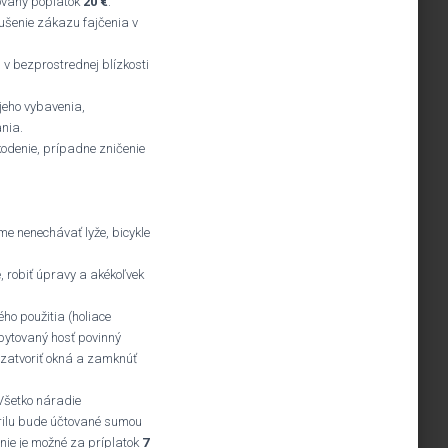
tovaný poplatok
20 €
.
rušenie zákazu fajčenia v
 v bezprostrednej blízkosti
jeho vybavenia,
nia.
kodenie, prípadne zničenie
e nenechávať lyže, bicykle
 robiť úpravy a akékoľvek
ho použitia (holiace
ubytovaný hosť povinný
, zatvoriť okná a zamknúť
 Všetko náradie
grilu bude účtované sumou
enie je možné za príplatok
7