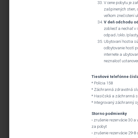
V cene pobytu je z
zašpinených stien, 
veľkom znečistení 
V deň odchodu odo
zobliecť a nechať v
odpad /sklo /plasty
Ubytovaní hostia sú
odbytovanie hostí p
internete a ubytova
neznalosť ustanoven
Tiesňové telefónne čísl
* Polícia 158
* Záchranná zdravotná sl
* Hasičská a záchranná s
* Integrovaný záchranný 
Storno podmienky
• zrušenie rezervácie 30 a
za pobyt
• zrušenie rezervácie 29-8