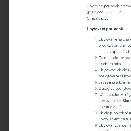
Ubytovací poriadok, storn
(platný od 15.06.2023)
Chata Liptov
Ubytovací poriadok
Ubytovanie na chate
predložiť pri prích
hostia zapísaní v 
Za maloleté ubytova
Osobám mladším ako
Ubytovateľ objektu 
poskytované služby
v rozsahu a kvalite
Služby sú poskytov
Nástup (check- in) 
ubytovateľom.
Skor
Prosíme volať 1 ho
Objekt je potrebné 
ubytovacieho času i
Ubytovaných hostí ž